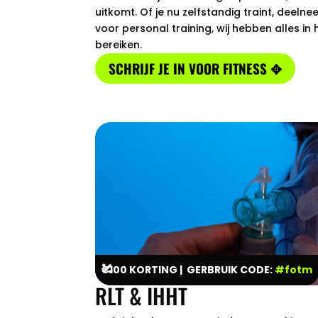
uitkomt. Of je nu zelfstandig traint, deeln
voor personal training, wij hebben alles in
bereiken.
SCHRIJF JE IN VOOR FITNESS ✥

€100 KORTING | GERBRUIK CODE:
#fotm
RLT & IHHT