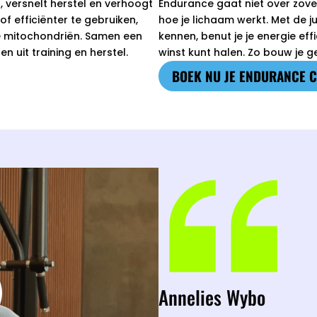
 versnelt herstel en verhoogt
Endurance gaat niet over zovee
tof efficiënter te gebruiken,
hoe je lichaam werkt. Met de ju
je mitochondriën. Samen een
kennen, benut je je energie eff
n uit training en herstel.
winst kunt halen. Zo bouw je g
BOEK NU JE ENDURANCE 
Annelies Wybo