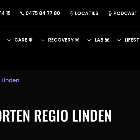
14 15
0475 84 77 80
LOCATIES
PODCAST



3
3
3
3
CARE ❊
RECOVERY ※
LAB 𖤗
LIFEST
 Linden
ORTEN REGIO LINDEN