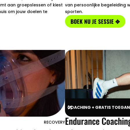
eemt aan groepslessen of kiest
van persoonlijke begeleiding 
 huis om jouw doelen te
sporten.
BOEK NU JE SESSIE ✥
COACHING + GRATIS TOEGAN

Endurance Coachin
RECOVERY