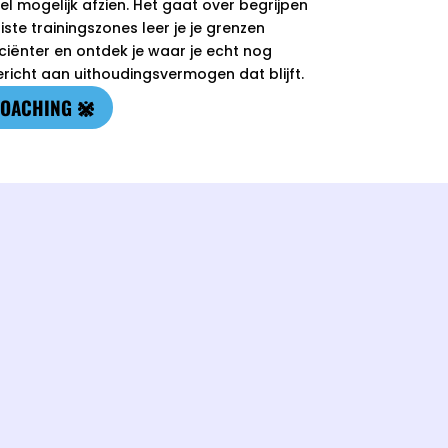
l mogelijk afzien. Het gaat over begrijpen
iste trainingszones leer je je grenzen
iciënter en ontdek je waar je echt nog
ericht aan uithoudingsvermogen dat blijft.
COACHING 𖤗