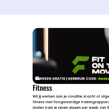

4 WEKEN GRATIS | GERBRUIK CODE:
4weke
Fitness
Wil jij werken aan je conditie, kracht of a
fitness met hoogwaardige trainingsapparat
Linden train je zeven dagen per week, van 