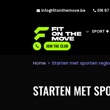
info@fitonthemove.be
016 67 


3
SPORT ✥
JOIN THE CLUB

Home
>
Starten met sporten regio
STARTEN MET SP