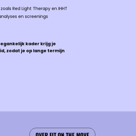
zoals Red Light Therapy en IHHT
analyses en screenings
egankelijk kader krijg je
d, zodat je op lange termijn
OVER FIT ON THE MOVE