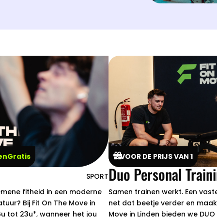

nGratis
2 VOOR DE PRIJS VAN 1
Duo Personal Train
SPORT
lgemene fitheid in een moderne
Samen trainen werkt. Een vaste
uur? Bij Fit On The Move in
net dat beetje verder en maakt e
6u tot 23u*, wanneer het jou
Move in Linden bieden we DUO 